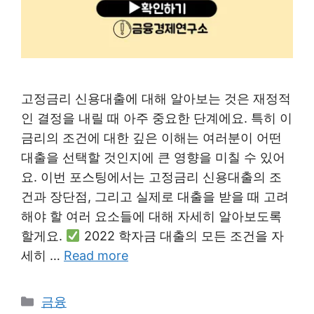
고정금리 신용대출에 대해 알아보는 것은 재정적
인 결정을 내릴 때 아주 중요한 단계에요. 특히 이
금리의 조건에 대한 깊은 이해는 여러분이 어떤
대출을 선택할 것인지에 큰 영향을 미칠 수 있어
요. 이번 포스팅에서는 고정금리 신용대출의 조
건과 장단점, 그리고 실제로 대출을 받을 때 고려
해야 할 여러 요소들에 대해 자세히 알아보도록
할게요.
2022 학자금 대출의 모든 조건을 자
세히 …
Read more
Categories
금융