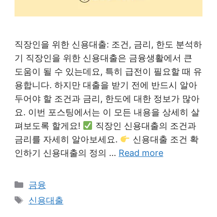
직장인을 위한 신용대출: 조건, 금리, 한도 분석하
기 직장인을 위한 신용대출은 금융생활에서 큰
도움이 될 수 있는데요, 특히 급전이 필요할 때 유
용합니다. 하지만 대출을 받기 전에 반드시 알아
두어야 할 조건과 금리, 한도에 대한 정보가 많아
요. 이번 포스팅에서는 이 모든 내용을 상세히 살
펴보도록 할게요!
직장인 신용대출의 조건과
금리를 자세히 알아보세요.
신용대출 조건 확
인하기 신용대출의 정의 …
Read more
Categories
금융
Tags
신용대출