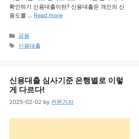
확인하기 신용대출이란? 신용대출은 개인의 신
용도를 …
Read more
Categories
금융
Tags
신용대출
신용대출 심사기준 은행별로 이렇
게 다르다!
2025-02-02
by
전문기자