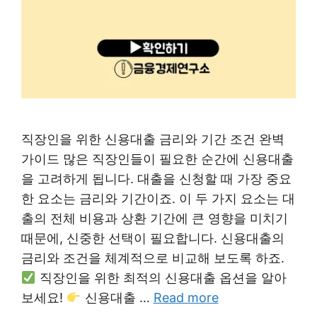
직장인을 위한 신용대출 금리와 기간 조건 완벽
가이드 많은 직장인들이 필요한 순간에 신용대출
을 고려하게 됩니다. 대출을 신청할 때 가장 중요
한 요소는 금리와 기간이죠. 이 두 가지 요소는 대
출의 전체 비용과 상환 기간에 큰 영향을 미치기
때문에, 신중한 선택이 필요합니다. 신용대출의
금리와 조건을 체계적으로 비교해 보도록 하죠.
직장인을 위한 최적의 신용대출 옵션을 알아
보세요!
신용대출 …
Read more