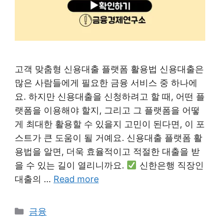
고객 맞춤형 신용대출 플랫폼 활용법 신용대출은
많은 사람들에게 필요한 금융 서비스 중 하나에
요. 하지만 신용대출을 신청하려고 할 때, 어떤 플
랫폼을 이용해야 할지, 그리고 그 플랫폼을 어떻
게 최대한 활용할 수 있을지 고민이 된다면, 이 포
스트가 큰 도움이 될 거예요. 신용대출 플랫폼 활
용법을 알면, 더욱 효율적이고 적절한 대출을 받
을 수 있는 길이 열리니까요.
신한은행 직장인
대출의 …
Read more
Categories
금융