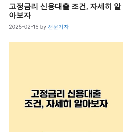
고정금리 신용대출 조건, 자세히 알
아보자
2025-02-16
by
전문기자